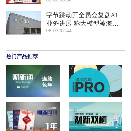
免全国人大代表
字节跳动开全员会复盘AI
业务进展 称大模型被海外
08-07 07:44
竞对拉开差距
热门产品推荐