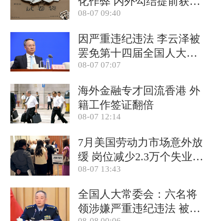
化作弊 内外勾结提前获取
08-07 09:40
试卷
因严重违纪违法 李云泽被
罢免第十四届全国人大代
08-07 07:07
表职务
海外金融专才回流香港 外
籍工作签证翻倍
08-07 12:14
7月美国劳动力市场意外放
缓 岗位减少2.3万个失业率
08-07 13:43
降至4.1%
全国人大常委会：六名将
领涉嫌严重违纪违法 被罢
08-08 00:06